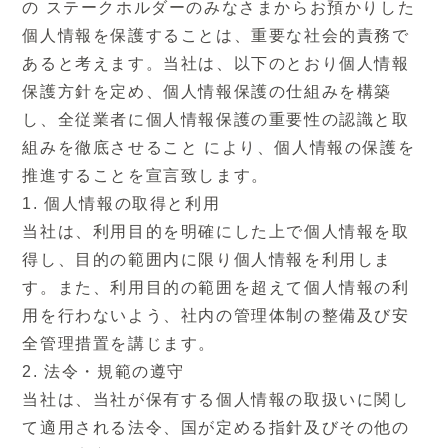
の ステークホルダーのみなさまからお預かりした
して適用される法令、国が定める指針及びその
個人情報を保護することは、重要な社会的責務で
他の規範を遵守いたします。
あると考えます。当社は、以下のとおり個人情報
保護方針を定め、個人情報保護の仕組みを構築
3. 問合せ・苦情への対応
し、全従業者に個人情報保護の重要性の認識と取
当社は、保有する個人情報に対するお問合せや
組みを徹底させること により、個人情報の保護を
苦情に対して、受付の体制と手順を整備し、迅
推進することを宣言致します。
速に対応いたします。
1. 個人情報の取得と利用
当社は、利用目的を明確にした上で個人情報を取
4. 個人情報保護管理体制および仕組みの継続
得し、目的の範囲内に限り個人情報を利用しま
的改善
す。また、利用目的の範囲を超えて個人情報の利
当社は、個人情報保護に関する管理の体制と仕
用を行わないよう、社内の管理体制の整備及び安
組みについて、継続的な改善を実施いたしま
全管理措置を講じます。
す。
2. 法令・規範の遵守
当社は、当社が保有する個人情報の取扱いに関し
(制 定 日) 2012年06月01日
て適用される法令、国が定める指針及びその他の
(最終改定日) 2012年06月01日