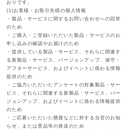
・ご協力いただいたアンケートの対象製品・サ
おりです。
ービス、それらに関連する新製品・サービス、
(1)お客様・お取引先様の個人情報
バージョンアップ、およびイベントに係わる情
・製品・サービスに関するお問い合わせへの回答
報提供のため
のため
・ご応募いただいた懸賞などに対する当否のお
・ご購入・ご登録いただいた製品・サービスのお
知らせ、または景品等の発送のため
申し込みの確認やお届けのため
・契約・取引の履行に関する報告、連絡、協議
・提供している製品・サービス、それらに関連す
のため
る新製品・サービス、バージョンアップ、保守・
・その他、事前にご本人様に通知し同意してい
アフターサービス、およびイベントに係わる情報
ただいた利用目的
提供のため
(2)従業員・採用応募者様の個人情報
・ご協力いただいたアンケートの対象製品・サー
・従業員等の採用活動、および採用後の人事・
ビス、それらに関連する新製品・サービス、バー
労務管理のため
ジョンアップ、およびイベントに係わる情報提供
・その他、事前にご本人様に通知し同意してい
のため
ただいた利用目的
・ご応募いただいた懸賞などに対する当否のお知
また、当社の顧客企業より個人情報を取り扱う
らせ、または景品等の発送のため