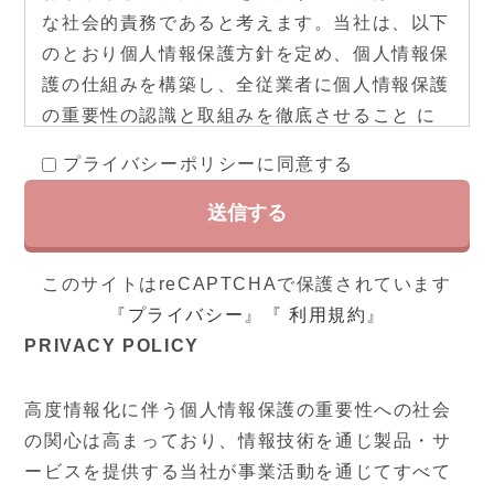
な社会的責務であると考えます。当社は、以下
のとおり個人情報保護方針を定め、個人情報保
護の仕組みを構築し、全従業者に個人情報保護
の重要性の認識と取組みを徹底させること に
より、個人情報の保護を推進することを宣言致
プライバシーポリシーに同意する
します。
1. 個人情報の取得と利用
当社は、利用目的を明確にした上で個人情報を
このサイトはreCAPTCHAで保護されています
取得し、目的の範囲内に限り個人情報を利用し
『
プライバシー
』『
利用規約
』
ます。また、利用目的の範囲を超えて個人情報
PRIVACY POLICY
の利用を行わないよう、社内の管理体制の整備
及び安全管理措置を講じます。
高度情報化に伴う個人情報保護の重要性への社会
の関心は高まっており、情報技術を通じ製品・サ
2. 法令・規範の遵守
ービスを提供する当社が事業活動を通じてすべて
当社は、当社が保有する個人情報の取扱いに関