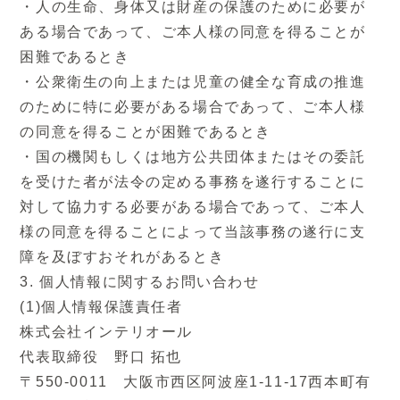
とに対して協力する必要がある場合であって、
・人の生命、身体又は財産の保護のために必要が
ご本人様の同意を得ることによって当該事務の
ある場合であって、ご本人様の同意を得ることが
遂行に支障を及ぼすおそれがあるとき
困難であるとき
・公衆衛生の向上または児童の健全な育成の推進
3. 個人情報に関するお問い合わせ
のために特に必要がある場合であって、ご本人様
(1)個人情報保護責任者
の同意を得ることが困難であるとき
株式会社インテリオール
・国の機関もしくは地方公共団体またはその委託
代表取締役 野口 拓也
を受けた者が法令の定める事務を遂行することに
〒550-0011 大阪市西区阿波座1-11-17西本
対して協力する必要がある場合であって、ご本人
町有楽ビル8階
様の同意を得ることによって当該事務の遂行に支
障を及ぼすおそれがあるとき
(2)個人情報の開示、訂正、利用停止等のご請
3. 個人情報に関するお問い合わせ
求について
(1)個人情報保護責任者
個人情報の開示、訂正、利用停止等のご請求に
株式会社インテリオール
つきましては、ご本人様からのご請求であるこ
代表取締役 野口 拓也
とを確認したうえで適切に対応いたします。
〒550-0011 大阪市西区阿波座1-11-17西本町有
ご請求は下記受付窓口までお申し出ください。