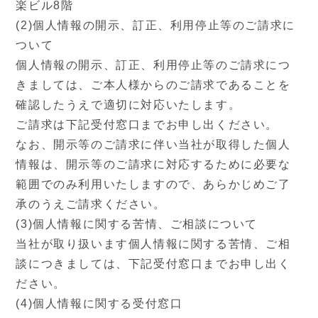
楽ビル8階
なお、開示等のご請求に伴い当社が取得した個
(2)個人情報の開示、訂正、利用停止等のご請求に
人情報は、開示等のご請求に対応するために必
ついて
要な範囲でのみ利用いたしますので、あらかじ
個人情報の開示、訂正、利用停止等のご請求につ
めご了承のうえご請求ください。
きましては、ご本人様からのご請求であることを
確認したうえで適切に対応いたします。
(3)個人情報に関する苦情、ご相談について
ご請求は下記受付窓口までお申し出ください。
当社が取り扱います個人情報に関する苦情、ご
なお、開示等のご請求に伴い当社が取得した個人
相談につきましては、下記受付窓口までお申し
情報は、開示等のご請求に対応するために必要な
出ください。
範囲でのみ利用いたしますので、あらかじめご了
承のうえご請求ください。
(4)個人情報に関する受付窓口
(3)個人情報に関する苦情、ご相談について
・郵送の場合：
当社が取り扱います個人情報に関する苦情、ご相
〒550-0011 大阪市西区阿波座1-11-17西本
談につきましては、下記受付窓口までお申し出く
町有楽ビル8階
ださい。
株式会社インテリオール 個人情報受付係
(4)個人情報に関する受付窓口
・電話の場合：06-6539-8088 個人情報受付