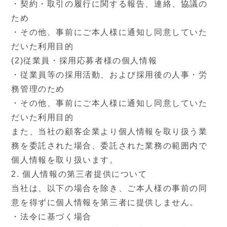
業務を委託された場合、委託された業務の範囲
・契約・取引の履行に関する報告、連絡、協議の
内で個人情報を取り扱います。
ため
・その他、事前にご本人様に通知し同意していた
2. 個人情報の第三者提供について
だいた利用目的
当社は、以下の場合を除き、ご本人様の事前の
(2)従業員・採用応募者様の個人情報
同意を得ずに個人情報を第三者に提供しませ
・従業員等の採用活動、および採用後の人事・労
ん。
務管理のため
・法令に基づく場合
・その他、事前にご本人様に通知し同意していた
・人の生命、身体又は財産の保護のために必要
だいた利用目的
がある場合であって、ご本人様の同意を得るこ
また、当社の顧客企業より個人情報を取り扱う業
とが困難であるとき
務を委託された場合、委託された業務の範囲内で
・公衆衛生の向上または児童の健全な育成の推
個人情報を取り扱います。
進のために特に必要がある場合であって、ご本
2. 個人情報の第三者提供について
人様の同意を得ることが困難であるとき
当社は、以下の場合を除き、ご本人様の事前の同
・国の機関もしくは地方公共団体またはその委
意を得ずに個人情報を第三者に提供しません。
託を受けた者が法令の定める事務を遂行するこ
・法令に基づく場合