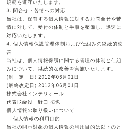
規範を遵守いたします。
株式会社インテリオール
3. 問合せ・苦情への対応
代表取締役 野口 拓也
当社は、保有する個人情報に対するお問合せや苦
個人情報の取り扱いについて
情に対して、受付の体制と手順を整備し、迅速に
1. 個人情報の利用目的
対応いたします。
当社の開示対象の個人情報の利用目的は以下の
4. 個人情報保護管理体制および仕組みの継続的改
とおりです。
善
(1)お客様・お取引先様の個人情報
当社は、個人情報保護に関する管理の体制と仕組
・製品・サービスに関するお問い合わせへの回
みについて、継続的な改善を実施いたします。
答のため
(制 定 日) 2012年06月01日
・ご購入・ご登録いただいた製品・サービスの
(最終改定日) 2012年06月01日
お申し込みの確認やお届けのため
株式会社インテリオール
・提供している製品・サービス、それらに関連
代表取締役 野口 拓也
する新製品・サービス、バージョンアップ、保
個人情報の取り扱いについて
守・アフターサービス、およびイベントに係わ
1. 個人情報の利用目的
る情報提供のため
当社の開示対象の個人情報の利用目的は以下のと